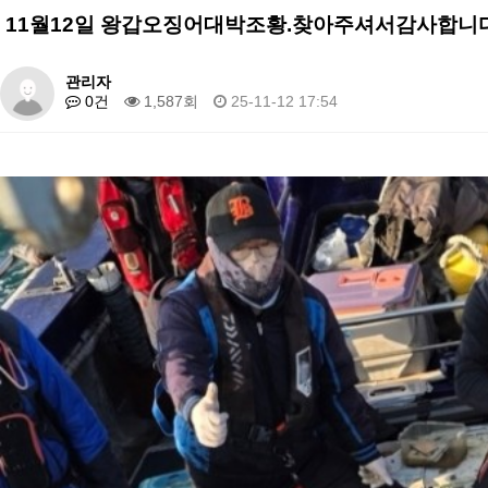
11월12일 왕갑오징어대박조황.찾아주셔서감사합니
관리자
0건
1,587회
25-11-12 17:54